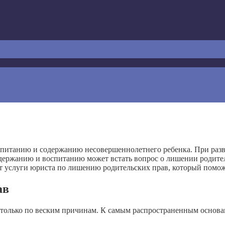
спитанию и содержанию несовершеннолетнего ребенка. При разв
одержанию и воспитанию может встать вопрос о лишении родител
т услуги юриста по лишению родительских прав, который помож
ав
 только по веским причинам. К самым распространенным основа