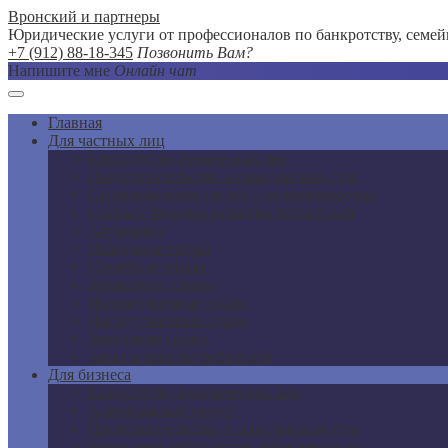
Вронский и партнеры
Юридические услуги от профессионалов по банкротству, семе
+7 (912) 88-18-345
Позвонить Вам?
Напишите мне
Онлайн чат
Главная
Для частных лиц
Банкротство физических лиц
Представительство в гражданском суде
Сопровождение сделок с недвижимостью
Споры с Фондом развития территорий
Автоюрист
Налоговые споры
Семейные споры
Жилищные споры
Имущественные споры
Наследственные споры
Земельные споры
Защита прав потребителей
Для бизнеса
Банкротство юридических лиц
Арбитражный юрист
Представительство в арбитражном суде
Взыскание дебиторской задолженности