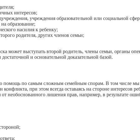
дителя;
ичных интересов;
медучреждения, учреждения образовательной или социальной сфер
 на образование;
еского насилия к ребенку;
орого родителя, других членов семьи;
ка может выступать второй родитель, члены семьи, органы опе
н достаточной и основательной доказательной базой.
 помощь по самым сложным семейным спорам. В том числе мы 
н конфликта, при этом всегда оставаясь на стороне интересов р
от необоснованного лишения прав, например, в результате оши
стороной;
ответа;