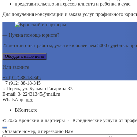
представительство интересов клиента и ребенка в суде.
Для получения консультации и заказа услуг профильного юрист
— Нужна помощь юриста?
25-летний опыт работы, участие в более чем 5000 судебных про
Обсудить ваше дело
Или звоните
+7 (912) 88-18-345
+7 (912) 88-18-345
г. Пермь, ул. Бульвар Гагарина 32а
E-mail:
3422431345@mail.ru
WhatsApp:
нет
BКонтакте
©
2026
Вронский и партнеры
·
Юридические услуги от профе
Оставьте номер, я перезвоню Вам