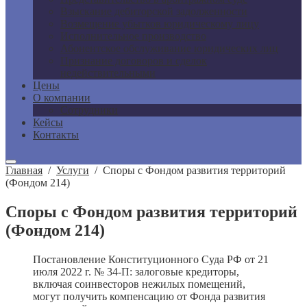
Взыскание дебиторской задолженности
Возмещение убытков юридическому лицу
Исполнительное производство
Абонентское обслуживание юридических лиц
Признание договоров и сделок
недействительными
Цены
О компании
Сотрудники
Кейсы
Контакты
Главная
/
Услуги
/
Споры с Фондом развития территорий
(Фондом 214)
Споры с Фондом развития территорий
(Фондом 214)
Постановление Конституционного Суда РФ от 21
июля 2022 г. № 34-П: залоговые кредиторы,
включая соинвесторов нежилых помещений,
могут получить компенсацию от Фонда развития