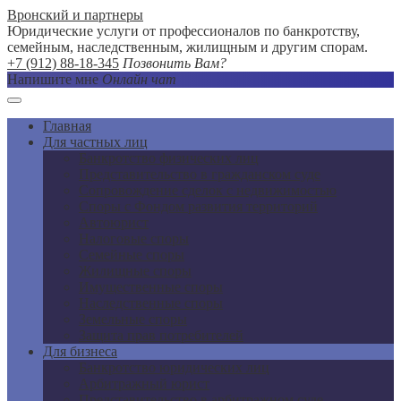
Вронский и партнеры
Юридические услуги от профессионалов по банкротству,
семейным, наследственным, жилищным и другим спорам.
+7 (912) 88-18-345
Позвонить Вам?
Напишите мне
Онлайн чат
Главная
Для частных лиц
Банкротство физических лиц
Представительство в гражданском суде
Сопровождение сделок с недвижимостью
Споры с Фондом развития территорий
Автоюрист
Налоговые споры
Семейные споры
Жилищные споры
Имущественные споры
Наследственные споры
Земельные споры
Защита прав потребителей
Для бизнеса
Банкротство юридических лиц
Арбитражный юрист
Представительство в арбитражном суде