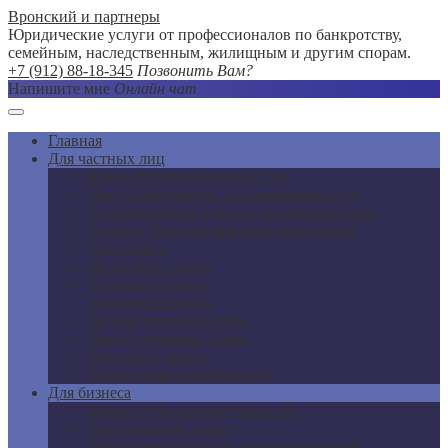
Вронский и партнеры
Юридические услуги от профессионалов по банкротству,
семейным, наследственным, жилищным и другим спорам.
+7 (912) 88-18-345
Позвонить Вам?
Напишите мне
Онлайн чат
Главная
Для частных лиц
Банкротство физических лиц
Представительство в гражданском суде
Сопровождение сделок с недвижимостью
Споры с Фондом развития территорий
Автоюрист
Налоговые споры
Семейные споры
Жилищные споры
Имущественные споры
Наследственные споры
Земельные споры
Защита прав потребителей
Для бизнеса
Банкротство юридических лиц
Арбитражный юрист
Представительство в арбитражном суде