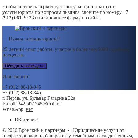
Чтобы получить первичную консультацию и заказать
услуги юриста по вопросам лизинга, звоните по номеру +7
(912) 061 30 23 или заполните форму на сайте.
— Нужна помощь юриста?
25-летний опыт работы, участие в более чем 5000 судебных
процессах.
Обсудить ваше дело
Или звоните
+7 (912) 88-18-345
+7 (912) 88-18-345
г. Пермь, ул. Бульвар Гагарина 32а
E-mail:
3422431345@mail.ru
WhatsApp:
нет
BКонтакте
©
2026
Вронский и партнеры
·
Юридические услуги от
профессионалов по банкротству, семейным, наследственным,