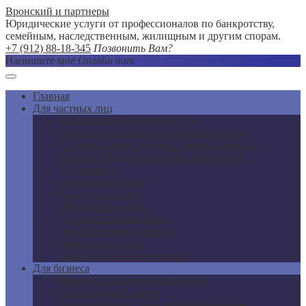
Вронский и партнеры
Юридические услуги от профессионалов по банкротству,
семейным, наследственным, жилищным и другим спорам.
+7 (912) 88-18-345
Позвонить Вам?
Напишите мне
Онлайн чат
Главная
Для частных лиц
Банкротство физических лиц
Представительство в гражданском суде
Сопровождение сделок с недвижимостью
Споры с Фондом развития территорий
Автоюрист
Налоговые споры
Семейные споры
Жилищные споры
Имущественные споры
Наследственные споры
Земельные споры
Защита прав потребителей
Для бизнеса
Банкротство юридических лиц
Арбитражный юрист
Представительство в арбитражном суде