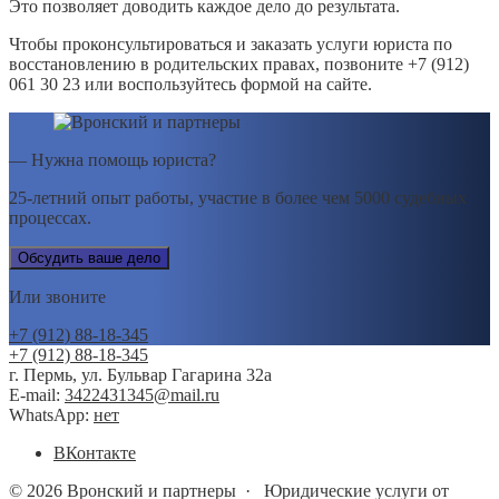
Это позволяет доводить каждое дело до результата.
Чтобы проконсультироваться и заказать услуги юриста по
восстановлению в родительских правах, позвоните +7 (912)
061 30 23 или воспользуйтесь формой на сайте.
— Нужна помощь юриста?
25-летний опыт работы, участие в более чем 5000 судебных
процессах.
Обсудить ваше дело
Или звоните
+7 (912) 88-18-345
+7 (912) 88-18-345
г. Пермь, ул. Бульвар Гагарина 32а
E-mail:
3422431345@mail.ru
WhatsApp:
нет
BКонтакте
©
2026
Вронский и партнеры
·
Юридические услуги от